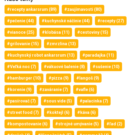
#recepty ankarsrum (89)
#zaujímavosti (80)
#pečenie (44)
#kuchynské náčinie (44)
#recepty (27)
#vianoce (25)
#klobása (11)
#cestoviny (15)
#grilovanie (15)
#zmrzlina (13)
#kuchynský robot ankarsrum (13)
#paradajka (11)
#Veľká noc (7)
#vákuové balenie (8)
#sušenie (10)
#hamburger (10)
#pizza (9)
#langoš (9)
#korenie (9)
#zaváranie (7)
#vafle (6)
#pasírovač (7)
#sous vide (5)
#palacinka (7)
#street food (7)
#koktejl (6)
#káva (6)
#kompostovanie (6)
#strojné umývanie (5)
#ľad (2)