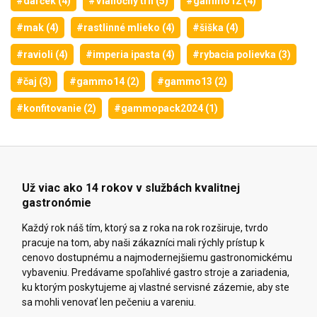
#darček (4)
#Vianočný trh (5)
#gammo12 (4)
#mak (4)
#rastlinné mlieko (4)
#šiška (4)
#ravioli (4)
#imperia ipasta (4)
#rybacia polievka (3)
#čaj (3)
#gammo14 (2)
#gammo13 (2)
#konfitovanie (2)
#gammopack2024 (1)
Už viac ako 14 rokov v službách kvalitnej
gastronómie
Každý rok náš tím, ktorý sa z roka na rok rozširuje, tvrdo
pracuje na tom, aby naši zákazníci mali rýchly prístup k
cenovo dostupnému a najmodernejšiemu gastronomickému
vybaveniu. Predávame spoľahlivé gastro stroje a zariadenia,
ku ktorým poskytujeme aj vlastné servisné zázemie, aby ste
sa mohli venovať len pečeniu a vareniu.