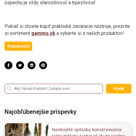
úspechu je vždy starostlivosť a trpezlivosť.
Pokiaľ si chcete kúpiť praktické zaváracie nástroje, prezrite
si sortiment
gammo.sk
a vyberte si z našich produktov!
#zaváranie
Hľadať
Najobľúbenejšie príspevky
Neobvyklé spôsoby konzervovania:
takto môžete zachovať chute sezóny