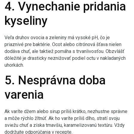
4. Vynechanie pridania
kyseliny
Veľa druhov ovocia a zeleniny má vysoké pH, čo je
priaznivé pre baktérie. Ocot alebo citrónová šťava nielen
dodáva chuť, ale taktiež pomáha s trvanlivosťou. Obzvlášť
dôležité je drasticky neznižovať podiel octu v nakladaných
uhorkách.
5. Nesprávna doba
varenia
Ak varíte džem alebo sirup príliš krátko, nezhustne správne
a môže rýchlo žltnúť. Ak ho varíte príliš dlho, stratí svoju
sviežu chuť a získa tmavšiu, karamelizovanú textúru. Vždy
dodržujte odporúčania v recepte.