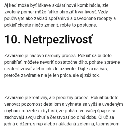
Aj keď môže byť lákavé skúšať nové kombinácie, zle
zvolený pomer môže ľahko ohroziť trvanlivosť. Vždy
používajte ako základ spoľahlivé a osvedčené recepty a
pokiaľ chcete niečo zmeniť, robte to postupne.
10. Netrpezlivosť
Zaváranie je časovo náročný proces. Pokiaľ sa budete
ponáhľať, môžete nevariť dostatočne dlho, poháre správne
nesterilizovať alebo ich zle uzavrite. Dajte si na čas,
pretože zaváranie nie je len práca, ale aj zážitok.
Zaváranie je kreatívny, ale precízny proces. Pokiaľ budete
venovať pozornosť detailom a vyhnete sa vyššie uvedeným
chybám, môžete si byť istí, že poháre vo vašej špajze si
zachovajú svoju chuť a čerstvosť po dlhú dobu. Či už sa
jedná o džem, sirup alebo nakladanú zeleninu, tajomstvom