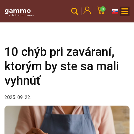
gammo
0
kitchen & more
10 chýb pri zaváraní,
ktorým by ste sa mali
vyhnúť
2025. 09. 22.