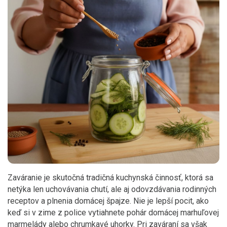
Zaváranie je skutočná tradičná kuchynská činnosť, ktorá sa
netýka len uchovávania chutí, ale aj odovzdávania rodinných
receptov a plnenia domácej špajze. Nie je lepší pocit, ako
keď si v zime z police vytiahnete pohár domácej marhuľovej
marmelády alebo chrumkavé uhorky. Pri zaváraní sa však