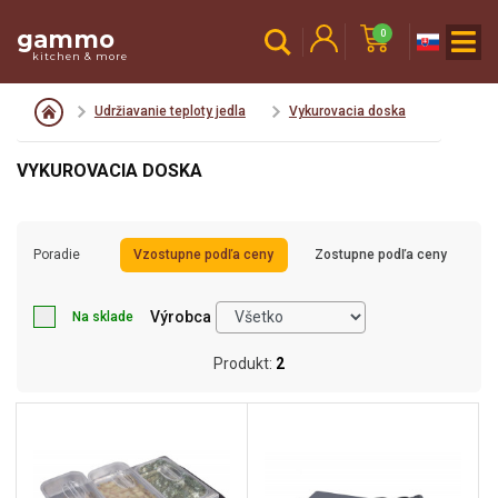
gammo
0
kitchen & more
Udržiavanie teploty jedla
Vykurovacia doska
VYKUROVACIA DOSKA
Poradie
Vzostupne podľa ceny
Zostupne podľa ceny
Výrobca
Na sklade
Produkt:
2