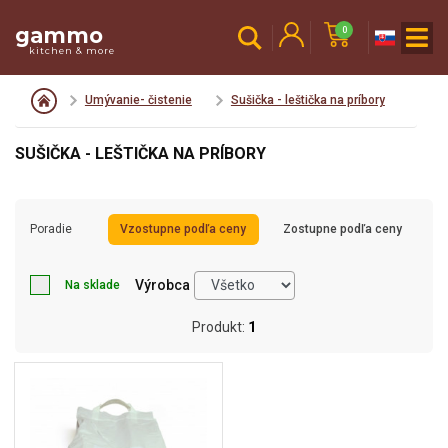
gammo
0
kitchen & more
Umývanie- čistenie
Sušička - leštička na príbory
SUŠIČKA - LEŠTIČKA NA PRÍBORY
Poradie
Vzostupne podľa ceny
Zostupne podľa ceny
Výrobca
Na sklade
Produkt:
1