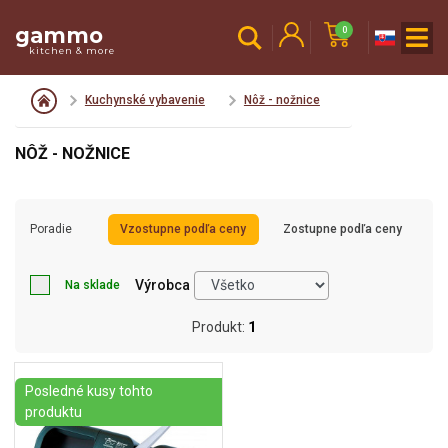
gammo
0
kitchen & more
Kuchynské vybavenie
Nôž - nožnice
NÔŽ - NOŽNICE
Poradie
Vzostupne podľa ceny
Zostupne podľa ceny
Výrobca
Na sklade
Produkt:
1
Posledné kusy tohto
produktu