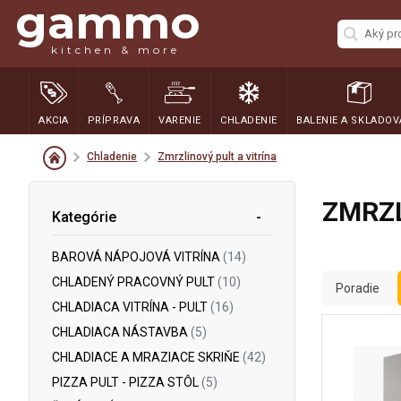
gammo
kitchen & more
AKCIA
PRÍPRAVA
VARENIE
CHLADENIE
BALENIE A SKLADOV
Chladenie
Zmrzlinový pult a vitrína
ZMRZL
Kategórie
BAROVÁ NÁPOJOVÁ VITRÍNA
(14)
CHLADENÝ PRACOVNÝ PULT
(10)
Poradie
CHLADIACA VITRÍNA - PULT
(16)
CHLADIACA NÁSTAVBA
(5)
CHLADIACE A MRAZIACE SKRIŇE
(42)
PIZZA PULT - PIZZA STÔL
(5)