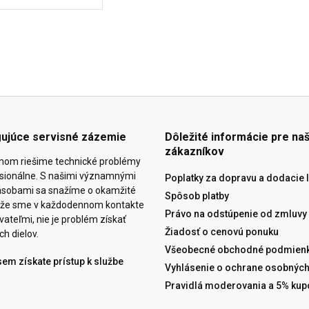
gujúce servisné zázemie
Dôležité informácie pre naš
zákazníkov
mom riešime technické problémy
esionálne. S našimi významnými
Poplatky za dopravu a dodacie 
ásobami sa snažíme o okamžité
Spôsob platby
eďže sme v každodennom kontakte
Právo na odstúpenie od zmluvy
ateľmi, nie je problém získať
Žiadosť o cenovú ponuku
ch dielov.
Všeobecné obchodné podmienk
sem získate prístup k službe
Vyhlásenie o ochrane osobných
Pravidlá moderovania a 5% kup