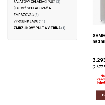
ŠALÁTOVÝ CHLADIACI PULT
(3)
ŠOKOVÝ SCHLADOVAČ A
ZMRAZOVAČ
(3)
VÝROBNÍK ĽADU
(11)
ZMRZLINOVÝ PULT A VITRÍNA
(1)
GAMM
na zmr
3.29
(2.677
Na
Všeo
lehot
P