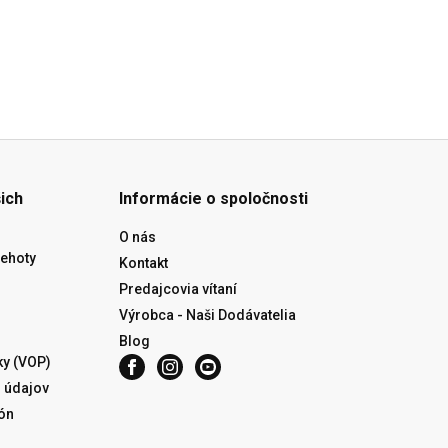
ich
Informácie o spoločnosti
O nás
lehoty
Kontakt
Predajcovia vítaní
Výrobca - Naši Dodávatelia
Blog
y (VOP)
 údajov
ón