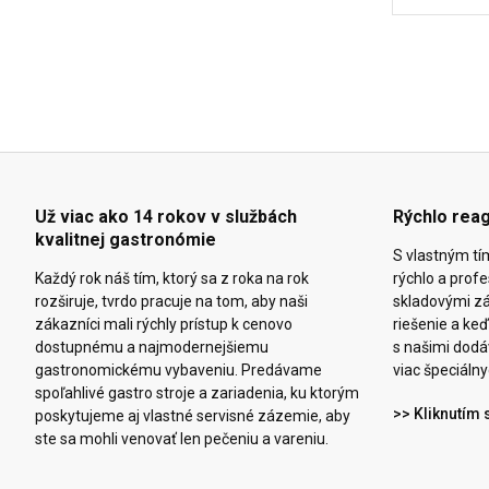
Už viac ako 14 rokov v službách
Rýchlo rea
kvalitnej gastronómie
S vlastným tí
Každý rok náš tím, ktorý sa z roka na rok
rýchlo a prof
rozširuje, tvrdo pracuje na tom, aby naši
skladovými z
zákazníci mali rýchly prístup k cenovo
riešenie a k
dostupnému a najmodernejšiemu
s našimi dodáv
gastronomickému vybaveniu. Predávame
viac špeciálny
spoľahlivé gastro stroje a zariadenia, ku ktorým
>> Kliknutím 
poskytujeme aj vlastné servisné zázemie, aby
ste sa mohli venovať len pečeniu a vareniu.