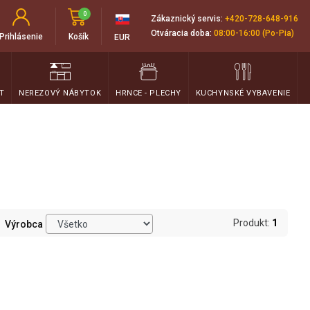
0
Zákaznický servis:
+420-728-648-916
Otváracia doba:
08:00-16:00 (Po-Pia)
Prihlásenie
Košík
EUR
T
NEREZOVÝ NÁBYTOK
HRNCE - PLECHY
KUCHYNSKÉ VYBAVENIE
Produkt:
1
Výrobca