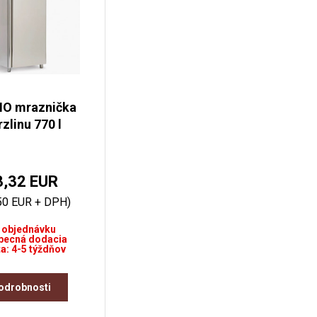
O mraznička
zlinu 770 l
3,32 EUR
,50 EUR + DPH)
 objednávku
becná dodacia
a: 4-5 týždňov
odrobnosti