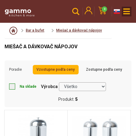
gammo
0
kitchen & more
Bar a bufet
Miešač a dávkovač nápojov
MIEŠAČ A DÁVKOVAČ NÁPOJOV
Poradie
Vzostupne podľa ceny
Zostupne podľa ceny
Výrobca
Na sklade
Produkt:
5