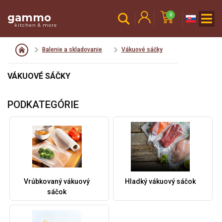
gammo
0
kitchen & more
Balenie a skladovanie
Vákuové sáčky
VÁKUOVÉ SÁČKY
PODKATEGÓRIE
Vrúbkovaný vákuový
Hladký vákuový sáčok
sáčok