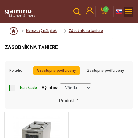
gammo
0
kitchen & more
Nerezový nábytok
Zásobník na taniere
ZÁSOBNÍK NA TANIERE
Poradie
Vzostupne podľa ceny
Zostupne podľa ceny
Výrobca
Na sklade
Produkt:
1